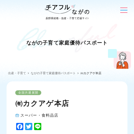
ながの子育て家庭優待パスポート
出産・子育て
ながの子育て家庭優待パスポート
㈲カクアゲ本店
全国共通展開
㈲カクアゲ本店
スーパー・食料品店
F
T
L
a
w
i