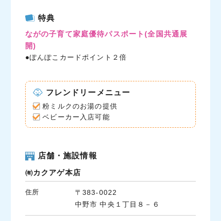
c
i
n
特典
e
t
e
ながの子育て家庭優待パスポート
(全国共通展
b
t
開)
o
e
●ぽんぽこカードポイント２倍
o
r
k
フレンドリーメニュー
粉ミルクのお湯の提供
ベビーカー入店可能
店舗・施設情報
㈲カクアゲ本店
住所
〒383-0022
中野市 中央１丁目８－６