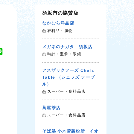
須坂市の協賛店
なかむら洋品店
衣料品・履物
メガネのナガタ 須坂店
L
時計・宝飾・眼鏡
i
n
アスザックフーズ Chefs
e
Table （シェフズ テーブ
ル）
スーパー・食料品店
蔦屋茶店
スーパー・食料品店
そば処 小木曽製粉所 イオ