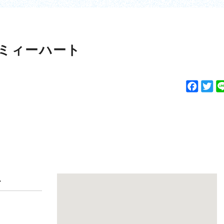
ミィーハート
F
T
a
w
c
i
e
t
b
t
o
e
o
r
k
ト