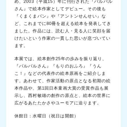
め、2003（平成15）年に刊行された『バルバル
さん』で絵本作家としてデビュー。その後も
『くまくまパン』や『アントンせんせい』な
ど、これまでに80冊を超える絵本を発表してき
ました。作品には、読む人・見る人に笑顔を届
けたいという作家の一貫した思いが息づいてい
ます。
本展では、絵本創作25年の歩みを振り返り、
『バルバルさん』『もりのおふろ』『うん
こ！』などの代表作の絵本原画をご紹介しま
す。あわせて、作家活動の原点となる初期の絵
本作品や、第1回日本童画大賞の受賞作品も展
示し、西村敏雄の創作の原点と、絵本の世界に
広がるあたたかさやユーモアに迫ります。
休館日：水曜日（祝日は開館）