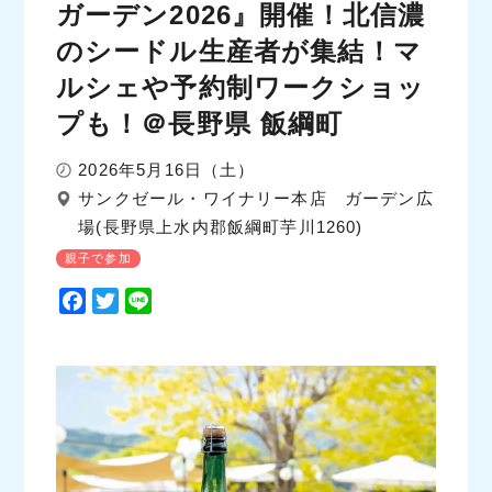
ガーデン2026』開催！北信濃
のシードル生産者が集結！マ
ルシェや予約制ワークショッ
プも！＠長野県 飯綱町
2026年5月16日（土）
サンクゼール・ワイナリー本店 ガーデン広
場(長野県上水内郡飯綱町芋川1260)
親子で参加
F
T
L
a
w
i
c
i
n
e
t
e
b
t
o
e
o
r
k