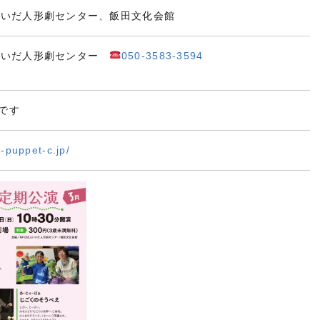
いいだ人形劇センター、飯田文化会館
いいだ人形劇センター
050-3583-3594
です
a-puppet-c.jp/