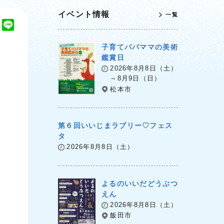
イベント情報
一覧
T
L
w
i
子育てパパママの美術
i
n
鑑賞日
t
e
2026年8月8日（土）
t
～8月9日（日）
e
松本市
r
第６回いいじまラブリー♡フェス
タ
2026年8月8日（土）
よるのいいだどうぶつ
えん
2026年8月8日（土）
飯田市