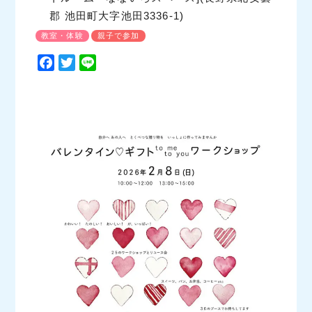
郡 池田町大字池田3336-1)
教室・体験
親子で参加
F
T
L
a
w
i
c
i
n
e
t
e
b
t
o
e
o
r
k