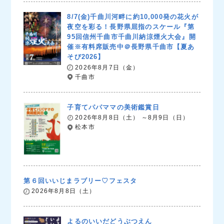
8/7(金)千曲川河畔に約10,000発の花火が
夜空を彩る！長野県屈指のスケール『第
95回信州千曲市千曲川納涼煙火大会』開
催※有料席販売中＠長野県千曲市【夏あ
そび2026】
2026年8月7日（金）
千曲市
子育てパパママの美術鑑賞日
2026年8月8日（土） ～8月9日（日）
松本市
第６回いいじまラブリー♡フェスタ
2026年8月8日（土）
よるのいいだどうぶつえん