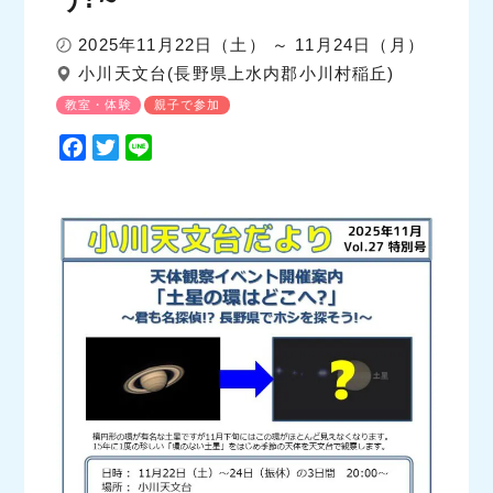
2025年11月22日（土） ～ 11月24日（月）
小川天文台(長野県上水内郡小川村稲丘)
教室・体験
親子で参加
F
T
L
a
w
i
c
i
n
e
t
e
b
t
o
e
o
r
k