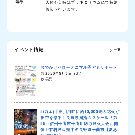
備考
天候不良時はプラネタリウムにて特別
投影を行います。
イベント情報
一覧
おでかけハローアニマル子どもサポート
2026年8月6日（木）
長野市
8/7(金)千曲川河畔に約10,000発の花火が
夜空を彩る！長野県屈指のスケール『第
95回信州千曲市千曲川納涼煙火大会』開
催※有料席販売中＠長野県千曲市【夏あ