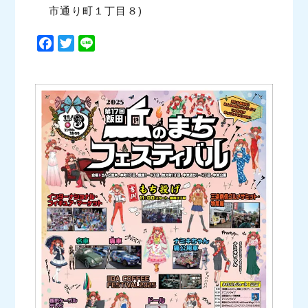
市通り町１丁目８)
F
T
L
a
w
i
c
i
n
e
t
e
b
t
o
e
o
r
k