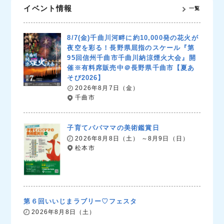
イベント情報
一覧
8/7(金)千曲川河畔に約10,000発の花火が
夜空を彩る！長野県屈指のスケール『第
95回信州千曲市千曲川納涼煙火大会』開
催※有料席販売中＠長野県千曲市【夏あ
そび2026】
2026年8月7日（金）
千曲市
子育てパパママの美術鑑賞日
2026年8月8日（土） ～8月9日（日）
松本市
第６回いいじまラブリー♡フェスタ
2026年8月8日（土）