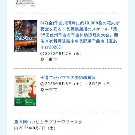
8/7(金)千曲川河畔に約10,000発の花火が
夜空を彩る！長野県屈指のスケール『第
95回信州千曲市千曲川納涼煙火大会』開
催※有料席販売中＠長野県千曲市【夏あ
そび2026】
2026年8月7日（金）
千曲市
子育てパパママの美術鑑賞日
2026年8月8日（土） ～8月9日（日）
松本市
第６回いいじまラブリー♡フェスタ
2026年8月8日（土）