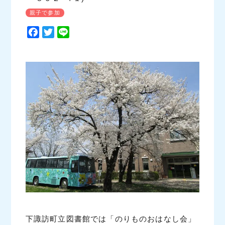
親子で参加
F
T
L
a
w
i
c
i
n
e
t
e
b
t
o
e
o
r
k
下諏訪町立図書館では「のりものおはなし会」