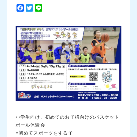
F
T
L
a
w
i
c
i
n
e
t
e
b
t
o
e
o
r
k
小学生向け、初めてのお子様向けのバスケット
ボール体験会
○初めてスポーツをする子