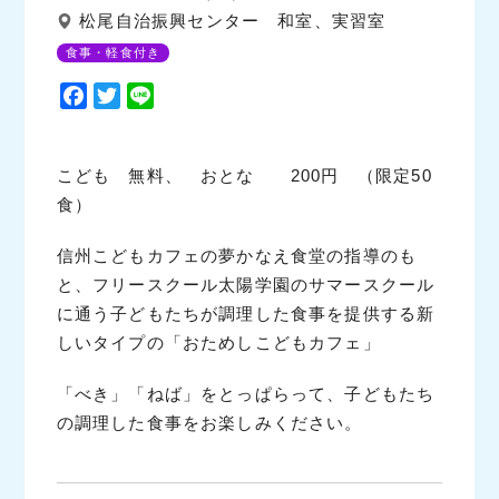
松尾自治振興センター 和室、実習室
食事・軽食付き
F
T
L
a
w
i
c
i
n
e
t
e
こども 無料、 おとな 200円 （限定50
b
t
食）
o
e
o
r
信州こどもカフェの夢かなえ食堂の指導のも
k
と、フリースクール太陽学園のサマースクール
に通う子どもたちが調理した食事を提供する新
しいタイプの「おためしこどもカフェ」
「べき」「ねば」をとっぱらって、子どもたち
の調理した食事をお楽しみください。