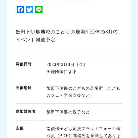
F
T
L
a
w
i
c
i
n
e
t
e
飯田下伊那地域のこどもの居場所団体の3月の
b
t
イベント開催予定
o
e
o
r
k
開催日時
2023年3月3日（金）
実施団体による
開催場所
飯田下伊那のこどもの居場所（こども
カフェ・学習支援など）
参加対象者
飯田下伊那の親子など
主催
南信州子ども応援プラットフォーム構
成員（PDFに連絡先を掲載してありま